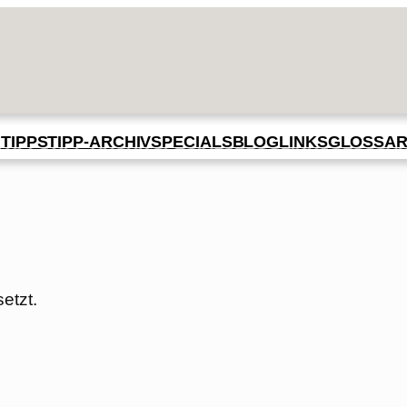
BLOG
GLOSSA
N
TIPPS
TIPP-ARCHIV
SPECIALS
LINKS
etzt.