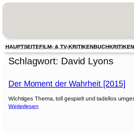
Zum
Inhalt
springen
HAUPTSEITE
FILM- & TV-KRITIKEN
BUCHKRITIKE
Schlagwort:
David Lyons
Der Moment der Wahrheit [2015]
Wichtiges Thema, toll gespielt und tadellos umges
:
Weiterlesen
D
e
r