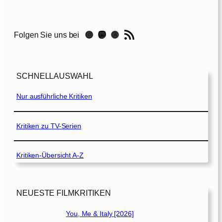
e
G
r
RSS-Feed
Instagram
Mastodon
Threads
Folgen Sie uns bei
u
d
g
e
SCHNELLAUSWAHL
[
2
Nur ausführliche Kritiken
0
1
9
Kritiken zu TV-Serien
]
Kritiken-Übersicht A-Z
NEUESTE FILMKRITIKEN
You, Me & Italy [2026]