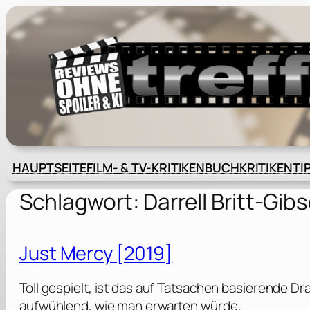
Zum
Inhalt
springen
HAUPTSEITE
FILM- & TV-KRITIKEN
BUCHKRITIKEN
TI
Schlagwort:
Darrell Britt-Gib
Just Mercy [2019]
Toll gespielt, ist das auf Tatsachen basierende Dra
aufwühlend, wie man erwarten würde.