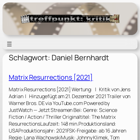
Zum
Inhalt
springen
Schlagwort:
Daniel Bernhardt
Matrix Resurrections [2021]
Matrix Resurrections [2021] Wertung: | Kritik von Jens
Adrian | Hinzugefügt am 21. Dezember 2021 Trailer von
Warner Bros. DE via YouTube.com Powered by
JustWatch — Jetzt Streamen Bei: Genre: Science
Fiction / Action / Thriller Originaltitel: The Matrix
ResurrectionsLaufzeit: 148 min.Produktionsland:
USAProduktionsjahr: 2021FSK-Freigabe: ab 16 Jahren
Regie: Lana WachowskiMusik: Johnny Klimek, Tom