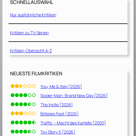
o
SCHNELLAUSWAHL
2
n
0
s
Nur ausführliche Kritiken
1
[
4
2
]
Kritiken zu TV-Serien
0
2
1
Kritiken-Übersicht A-Z
]
NEUESTE FILMKRITIKEN
You, Me & Italy [2026]
Spider-Man: Brand New Day [2026]
The Invite [2026]
Bitteres Fest [2026]
Traffic – Macht des Kartells [2000]
Toy Story 5 [2026]