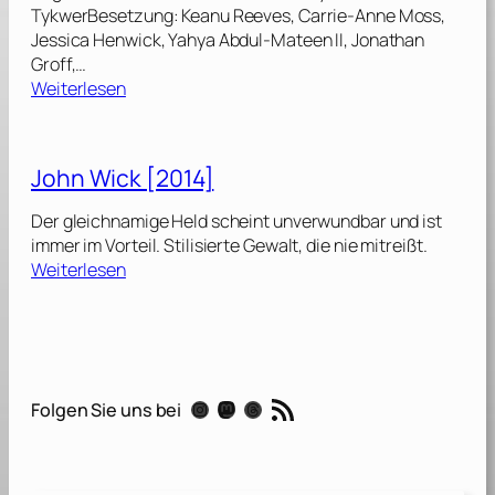
TykwerBesetzung: Keanu Reeves, Carrie-Anne Moss,
Jessica Henwick, Yahya Abdul-Mateen II, Jonathan
Groff,…
:
Weiterlesen
M
a
t
John Wick [2014]
r
i
Der gleichnamige Held scheint unverwundbar und ist
x
immer im Vorteil. Stilisierte Gewalt, die nie mitreißt.
R
:
Weiterlesen
e
J
s
o
u
h
r
n
r
W
RSS-Feed
e
Instagram
Mastodon
Threads
Folgen Sie uns bei
i
c
c
t
k
i
[