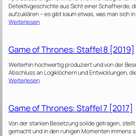
Detektivgeschichte aus Sicht einer Schafherde, d
aufzuklären – es gibt kaum etwas, was man sich in
:
Weiterlesen
G
l
e
Game of Thrones: Staffel 8 [2019]
n
n
Weiterhin hochwertig produziert und von der Bes
k
Abschluss an Logiklöchern und Entwicklungen, di
i
:
Weiterlesen
l
G
l
a
:
m
Game of Thrones: Staffel 7 [2017]
E
e
i
o
Von der starken Besetzung solide getragen, stellt
n
f
gemacht und in den ruhigen Momenten immens star
S
T