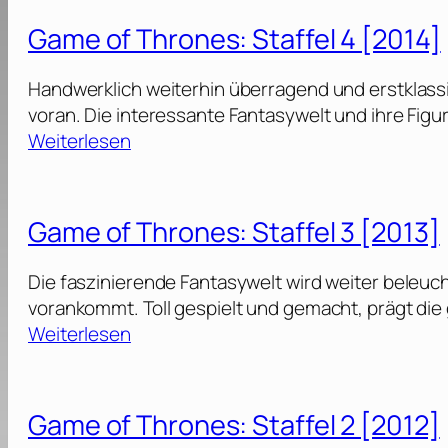
a
o
2
m
f
Game of Thrones: Staffel 4 [2014]
n
0
e
f
e
1
o
e
Handwerklich weiterhin überragend und erstklassig
s
9
f
l
voran. Die interessante Fantasywelt und ihre Fig
:
]
T
:
Weiterlesen
S
h
7
G
t
r
[
a
a
o
2
m
f
Game of Thrones: Staffel 3 [2013]
n
0
e
f
e
1
o
e
Die faszinierende Fantasywelt wird weiter beleuc
s
7
f
l
vorankommt. Toll gespielt und gemacht, prägt die 
:
]
T
:
Weiterlesen
S
h
6
G
t
r
[
a
a
o
2
m
f
Game of Thrones: Staffel 2 [2012]
n
0
e
f