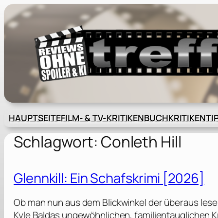
Zum
Inhalt
springen
HAUPTSEITE
FILM- & TV-KRITIKEN
BUCHKRITIKEN
TI
Schlagwort:
Conleth Hill
Glennkill: Ein Schafskrimi [2026]
Ob man nun aus dem Blickwinkel der überaus lese
Kyle Baldas ungewöhnlichen, familientauglichen Kr