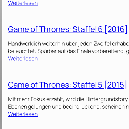
:
Weiterlesen
c
h
G
h
r
a
a
o
m
f
Game of Thrones: Staffel 6 [2016]
n
e
s
e
o
k
Handwerklich weiterhin über jeden Zweifel erhab
s
f
r
beleuchtet. Spürbar auf das Finale vorbereitend, g
:
T
i
:
Weiterlesen
S
h
m
G
t
r
i
a
a
o
[
m
f
Game of Thrones: Staffel 5 [2015]
n
2
e
f
e
0
o
e
Mit mehr Fokus erzählt, wird die Hintergrundstory
s
2
f
l
Ebenen gelungen und beeindruckend, scheinen 
:
6
T
:
Weiterlesen
S
]
h
8
G
t
r
[
a