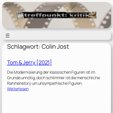
Zum
Inhalt
springen
Schlagwort:
Colin Jost
Tom & Jerry [2021]
Die Modernisierung der klassischen Figuren ist im
Grunde unnötig, doch schlimmer ist die menschliche
Rahmenstory um unsympathische Figuren.
:
Weiterlesen
T
o
m