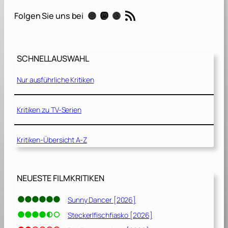
&
RSS-Feed
Instagram
Mastodon
Threads
Folgen Sie uns bei
J
e
r
r
SCHNELLAUSWAHL
y
[
Nur ausführliche Kritiken
2
0
2
Kritiken zu TV-Serien
1
]
Kritiken-Übersicht A-Z
NEUESTE FILMKRITIKEN
Sunny Dancer [2026]
Steckerlfischfiasko [2026]