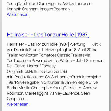
YoungDarsteller: Clare Higgins, Ashley Laurence,
Kenneth Cranham, Imogen Boorman,…
:
Weiterlesen
H
e
l
Hellraiser – Das Tor zur Hölle [1987]
l
b
Hellraiser – Das Tor zur Hölle [1987] Wertung: | Kritik
o
von Dominik Starck | Hinzugefügt am 8. April 2004
u
Trailer von Rotten Tomatoes Classic Trailers via
n
YouTube.com Powered by JustWatch — Jetzt Streamen
d
Bei: Genre: Horror / Fantasy
–
Originaltitel:HellraiserLaufzeit: 93
H
min.Produktionsland: GroßbritannienProduktionsjahr:
e
1987FSK-Freigabe: nicht unter 18 Jahren Regie:Clive
l
BarkerMusik: Christopher YoungDarsteller: Andrew
l
Robinson, Clare Higgins, Ashley Laurence, Sean
r
Chapman,…
a
:
Weiterlesen
i
H