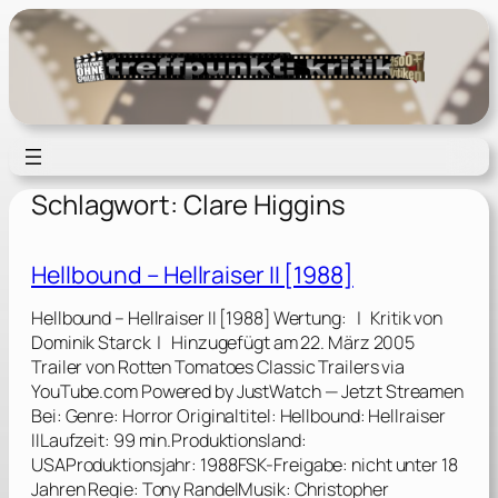
Zum
Inhalt
springen
Schlagwort:
Clare Higgins
Hellbound – Hellraiser II [1988]
Hellbound – Hellraiser II [1988] Wertung: | Kritik von
Dominik Starck | Hinzugefügt am 22. März 2005
Trailer von Rotten Tomatoes Classic Trailers via
YouTube.com Powered by JustWatch — Jetzt Streamen
Bei: Genre: Horror Originaltitel: Hellbound: Hellraiser
IILaufzeit: 99 min.Produktionsland:
USAProduktionsjahr: 1988FSK-Freigabe: nicht unter 18
Jahren Regie: Tony RandelMusik: Christopher