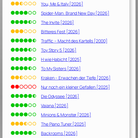
ö
You, Me & Italy [2026]
l
Spider-Man: Brand New Day [2026]
l
e
The Invite [2026]
[
Bitteres Fest [2026]
1
Traffic – Macht des Kartells [2000]
9
8
Toy Story 5 [2026]
7
H wie Habicht [2025]
]
To My Sisters [2026]
Kraken – Erwachen der Tiefe [2026]
Nur noch ein kleiner Gefallen [2025]
Die Odyssee [2026]
Vaiana [2026]
Minions & Monster [2026]
The Piano Tuner [2025]
Backrooms [2026]