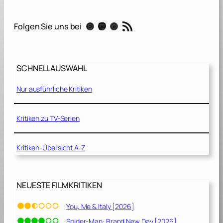
w
a
RSS-Feed
Instagram
Mastodon
Threads
Folgen Sie uns bei
n
d
e
r
SCHNELLAUSWAHL
n
d
Nur ausführliche Kritiken
e
E
r
Kritiken zu TV-Serien
d
e
Kritiken-Übersicht A-Z
[
2
0
1
NEUESTE FILMKRITIKEN
9
]
You, Me & Italy [2026]
Spider-Man: Brand New Day [2026]