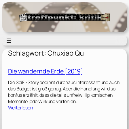
Zum
Inhalt
springen
Schlagwort:
Chuxiao Qu
Die wandernde Erde [2019]
Die SciFi-Story beginnt durchaus interessant und auch
das Budget ist groß genug. Aber die Handlung wird so
konfus erzählt, dass die teils unfreiwillig komischen
Momente jede Wirkung verfehlen.
:
Weiterlesen
D
i
e