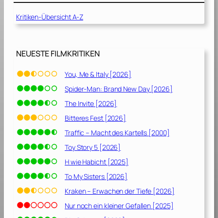
.
[
Kritiken-Übersicht A-Z
2
3
0
[
2
2
0
NEUESTE FILMKRITIKEN
0
]
2
You, Me & Italy [2026]
3
]
Spider-Man: Brand New Day [2026]
The Invite [2026]
Bitteres Fest [2026]
Traffic – Macht des Kartells [2000]
Toy Story 5 [2026]
H wie Habicht [2025]
To My Sisters [2026]
Kraken – Erwachen der Tiefe [2026]
Nur noch ein kleiner Gefallen [2025]