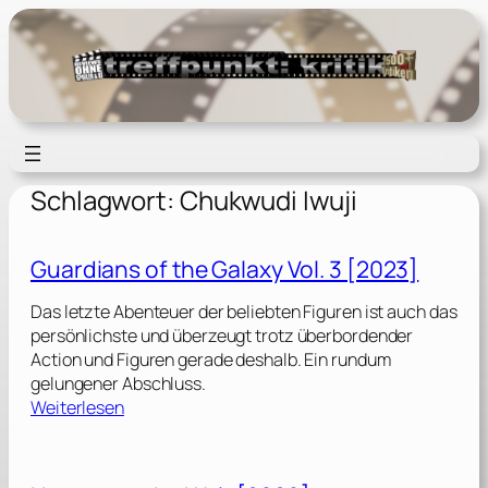
Zum
Inhalt
springen
Schlagwort:
Chukwudi Iwuji
Guardians of the Galaxy Vol. 3 [2023]
Das letzte Abenteuer der beliebten Figuren ist auch das
persönlichste und überzeugt trotz überbordender
Action und Figuren gerade deshalb. Ein rundum
gelungener Abschluss.
:
Weiterlesen
G
u
a