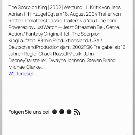
e
The Scorpion King [2002] Wertung: | Kritik von Jens
r
Adrian | Hinzugefügt am 16. August 2004 Trailer von
[
Rotten Tomatoes Classic Trailers via YouTube.com
1
Powered by JustWatch — Jetzt Streamen Bei: Genre:
9
Action / Fantasy Originaltitel: The Scorpion
9
KingLaufzeit: 88 min.Produktionsland: USA /
6
DeutschlandProduktionsjahr: 2002FSK-Freigabe: ab 16
]
Jahren Regie: Chuck RussellMusik: John
DebneyDarsteller: Dwayne Johnson, Steven Brand,
Michael Clarke…
:
Weiterlesen
T
h
e
S
c
RSS-Feed
Instagram
Mastodon
Threads
Folgen Sie uns bei
o
r
p
i