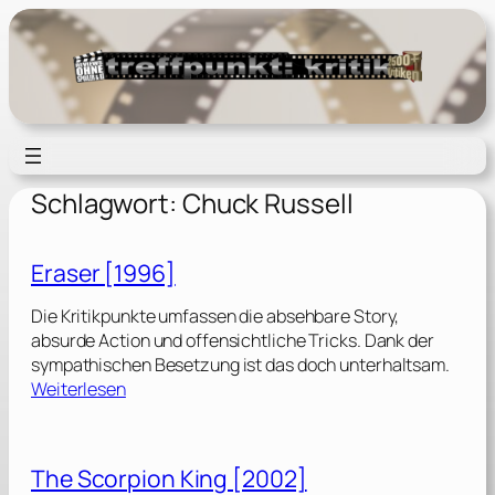
Zum
Inhalt
springen
Schlagwort:
Chuck Russell
Eraser [1996]
Die Kritikpunkte umfassen die absehbare Story,
absurde Action und offensichtliche Tricks. Dank der
sympathischen Besetzung ist das doch unterhaltsam.
:
Weiterlesen
E
r
a
The Scorpion King [2002]
s