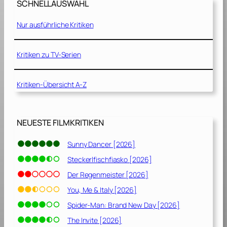
SCHNELLAUSWAHL
o
n
Nur ausführliche Kritiken
K
i
n
Kritiken zu TV-Serien
g
[
Kritiken-Übersicht A-Z
2
0
0
2
NEUESTE FILMKRITIKEN
]
Sunny Dancer [2026]
Steckerlfischfiasko [2026]
Der Regenmeister [2026]
You, Me & Italy [2026]
Spider-Man: Brand New Day [2026]
The Invite [2026]