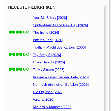
n
t
NEUESTE FILMKRITIKEN
[
2
You, Me & Italy [2026]
0
Spider-Man: Brand New Day [2026]
1
0
The Invite [2026]
]
Bitteres Fest [2026]
Traffic – Macht des Kartells [2000]
Toy Story 5 [2026]
H wie Habicht [2025]
To My Sisters [2026]
Kraken – Erwachen der Tiefe [2026]
Nur noch ein kleiner Gefallen [2025]
Die Odyssee [2026]
Vaiana [2026]
Minions & Monster [2026]