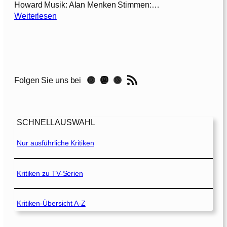
Howard Musik: Alan Menken Stimmen:…
:
Weiterlesen
R
a
p
u
n
RSS-Feed
Instagram
Mastodon
Threads
Folgen Sie uns bei
z
e
l
–
SCHNELLAUSWAHL
N
e
Nur ausführliche Kritiken
u
v
e
Kritiken zu TV-Serien
r
f
Kritiken-Übersicht A-Z
ö
h