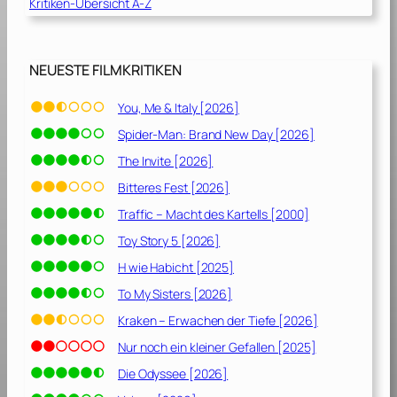
Kritiken-Übersicht A-Z
S
c
h
l
NEUESTE FILMKRITIKEN
a
c
You, Me & Italy [2026]
h
Spider-Man: Brand New Day [2026]
t
f
The Invite [2026]
e
Bitteres Fest [2026]
l
Traffic – Macht des Kartells [2000]
d
e
Toy Story 5 [2026]
r
H wie Habicht [2025]
d
To My Sisters [2026]
e
r
Kraken – Erwachen der Tiefe [2026]
S
Nur noch ein kleiner Gefallen [2025]
c
Die Odyssee [2026]
h
ö