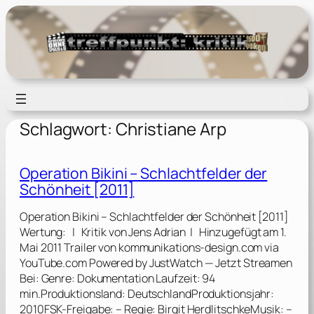
Zum
Inhalt
springen
Schlagwort:
Christiane Arp
Operation Bikini – Schlachtfelder der
Schönheit [2011]
Operation Bikini – Schlachtfelder der Schönheit [2011]
Wertung: | Kritik von Jens Adrian | Hinzugefügt am 1.
Mai 2011 Trailer von kommunikations-design.com via
YouTube.com Powered by JustWatch — Jetzt Streamen
Bei: Genre: Dokumentation Laufzeit: 94
min.Produktionsland: DeutschlandProduktionsjahr:
2010FSK-Freigabe: – Regie: Birgit HerdlitschkeMusik: –