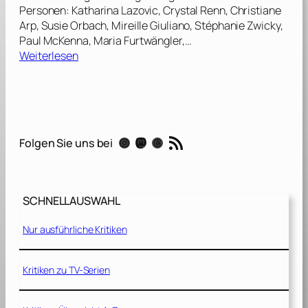
Personen: Katharina Lazovic, Crystal Renn, Christiane
Arp, Susie Orbach, Mireille Giuliano, Stéphanie Zwicky,
Paul McKenna, Maria Furtwängler,…
:
Weiterlesen
O
p
e
r
a
RSS-Feed
Instagram
Mastodon
Threads
Folgen Sie uns bei
t
i
o
n
SCHNELLAUSWAHL
B
i
Nur ausführliche Kritiken
k
i
n
Kritiken zu TV-Serien
i
–