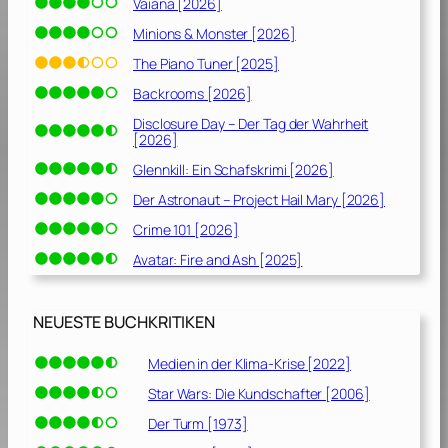
Vaiana [2026]
n
Minions & Monster [2026]
h
e
The Piano Tuner [2025]
i
Backrooms [2026]
t
Disclosure Day – Der Tag der Wahrheit
[
[2026]
2
Glennkill: Ein Schafskrimi [2026]
0
1
Der Astronaut – Project Hail Mary [2026]
1
Crime 101 [2026]
]
Avatar: Fire and Ash [2025]
NEUESTE BUCHKRITIKEN
Medien in der Klima-Krise [2022]
Star Wars: Die Kundschafter [2006]
Der Turm [1973]