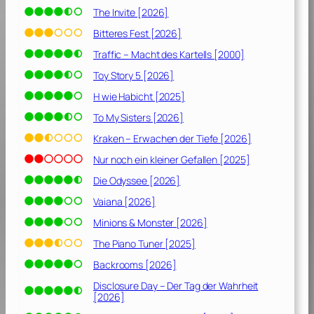
s
The Invite [2026]
A
Bitteres Fest [2026]
b
Traffic – Macht des Kartells [2000]
e
n
Toy Story 5 [2026]
t
H wie Habicht [2025]
e
To My Sisters [2026]
u
e
Kraken – Erwachen der Tiefe [2026]
r
Nur noch ein kleiner Gefallen [2025]
[
Die Odyssee [2026]
2
0
Vaiana [2026]
1
Minions & Monster [2026]
8
]
The Piano Tuner [2025]
Backrooms [2026]
Disclosure Day – Der Tag der Wahrheit
[2026]