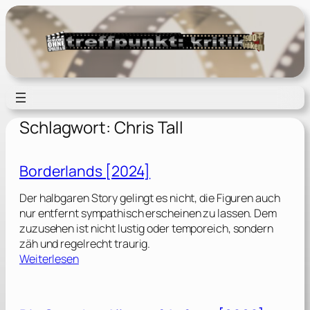
Zum
Inhalt
springen
Schlagwort:
Chris Tall
Borderlands [2024]
Der halbgaren Story gelingt es nicht, die Figuren auch
nur entfernt sympathisch erscheinen zu lassen. Dem
zuzusehen ist nicht lustig oder temporeich, sondern
zäh und regelrecht traurig.
:
Weiterlesen
B
o
r