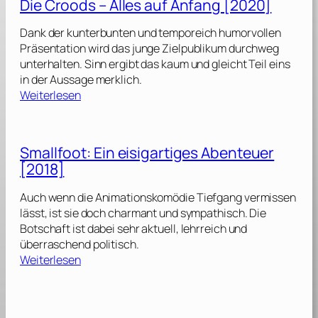
Die Croods – Alles auf Anfang [2020]
d
e
Dank der kunterbunten und temporeich humorvollen
r
Präsentation wird das junge Zielpublikum durchweg
l
unterhalten. Sinn ergibt das kaum und gleicht Teil eins
a
in der Aussage merklich.
n
:
Weiterlesen
d
D
s
i
[
e
Smallfoot: Ein eisigartiges Abenteuer
2
C
0
[2018]
r
2
o
4
Auch wenn die Animationskomödie Tiefgang vermissen
o
]
lässt, ist sie doch charmant und sympathisch. Die
d
Botschaft ist dabei sehr aktuell, lehrreich und
s
überraschend politisch.
:
Weiterlesen
–
S
A
m
l
a
l