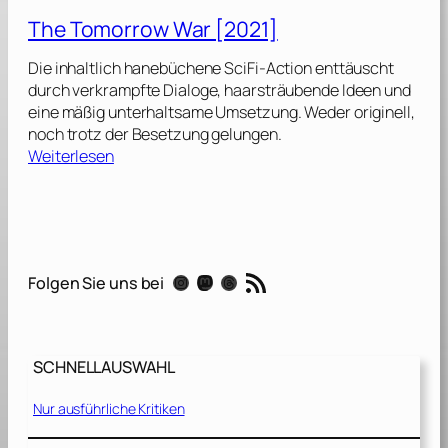
n
The Tomorrow War [2021]
f
i
Die inhaltlich hanebüchene SciFi-Action enttäuscht
e
durch verkrampfte Dialoge, haarsträubende Ideen und
l
eine mäßig unterhaltsame Umsetzung. Weder originell,
d
noch trotz der Besetzung gelungen.
[
:
Weiterlesen
2
T
0
h
2
e
3
T
]
o
RSS-Feed
Instagram
Mastodon
Threads
Folgen Sie uns bei
m
o
r
r
SCHNELLAUSWAHL
o
w
Nur ausführliche Kritiken
W
a