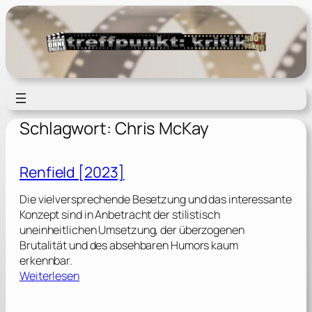
Zum
Inhalt
springen
Schlagwort:
Chris McKay
Renfield [2023]
Die vielversprechende Besetzung und das interessante
Konzept sind in Anbetracht der stilistisch
uneinheitlichen Umsetzung, der überzogenen
Brutalität und des absehbaren Humors kaum
erkennbar.
:
Weiterlesen
R
e