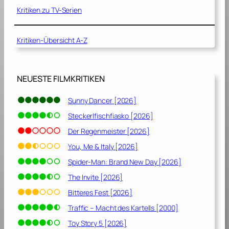
r
Kritiken zu TV-Serien
[
2
Kritiken-Übersicht A-Z
0
2
1
]
NEUESTE FILMKRITIKEN
Sunny Dancer [2026]
Steckerlfischfiasko [2026]
Der Regenmeister [2026]
You, Me & Italy [2026]
Spider-Man: Brand New Day [2026]
The Invite [2026]
Bitteres Fest [2026]
Traffic – Macht des Kartells [2000]
Toy Story 5 [2026]