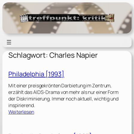
Zum
Inhalt
springen
Schlagwort:
Charles Napier
Philadelphia [1993]
Mit einer preisgekrönten Darbietung im Zentrum,
erzählt das AIDS-Drama von mehr als nur einer Form
der Diskriminierung. Immer noch aktuell, wichtig und
inspirierend.
:
Weiterlesen
P
h
i