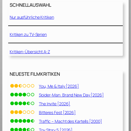
U
a
SCHNELLAUSWAHL
m
g
a
[
Nur ausführliche Kritiken
r
1
m
9
u
Kritiken zu TV-Serien
8
n
5
g
]
Kritiken-Übersicht A-Z
[
1
9
7
NEUESTE FILMKRITIKEN
9
]
You, Me & Italy [2026]
Spider-Man: Brand New Day [2026]
The Invite [2026]
Bitteres Fest [2026]
Traffic – Macht des Kartells [2000]
Toy Story 5 [2026]