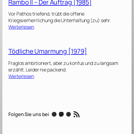
Rambo II – Der Auftrag [1985]
l
a
Vor Pathos triefend, trübt die offene
d
Kriegsverherrlichung die Unterhaltung (zu) sehr.
e
:
Weiterlesen
l
R
p
a
h
m
Tödliche Umarmung [1979]
i
b
a
o
Fraglos ambitioniert, aber zu konfus und zu langsam
[
I
erzählt. Leider nie packend.
1
I
:
Weiterlesen
9
–
T
9
D
ö
3
e
d
]
r
l
A
i
RSS-Feed
u
Instagram
Mastodon
Threads
Folgen Sie uns bei
c
f
h
t
e
r