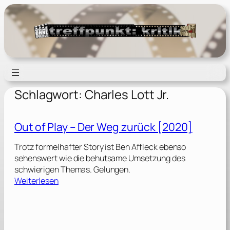
Zum
Inhalt
springen
Schlagwort:
Charles Lott Jr.
Out of Play – Der Weg zurück [2020]
Trotz formelhafter Story ist Ben Affleck ebenso
sehenswert wie die behutsame Umsetzung des
schwierigen Themas. Gelungen.
:
Weiterlesen
O
u
t
o