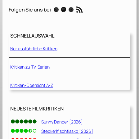
f
RSS-Feed
Instagram
Mastodon
Threads
Folgen Sie uns bei
P
l
a
y
SCHNELLAUSWAHL
–
Nur ausführliche Kritiken
D
e
r
Kritiken zu TV-Serien
W
e
Kritiken-Übersicht A-Z
g
z
u
r
NEUESTE FILMKRITIKEN
ü
c
Sunny Dancer [2026]
k
Steckerlfischfiasko [2026]
[