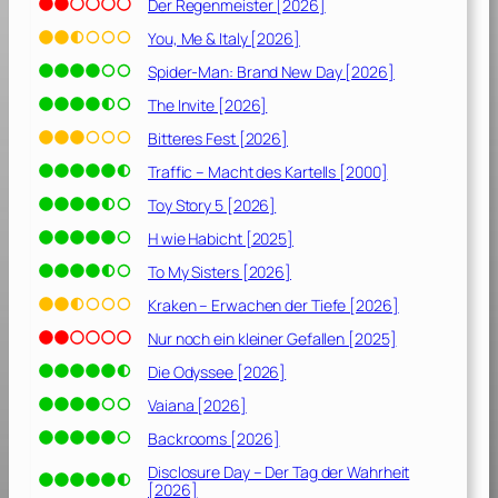
2
Der Regenmeister [2026]
0
You, Me & Italy [2026]
2
Spider-Man: Brand New Day [2026]
0
]
The Invite [2026]
Bitteres Fest [2026]
Traffic – Macht des Kartells [2000]
Toy Story 5 [2026]
H wie Habicht [2025]
To My Sisters [2026]
Kraken – Erwachen der Tiefe [2026]
Nur noch ein kleiner Gefallen [2025]
Die Odyssee [2026]
Vaiana [2026]
Backrooms [2026]
Disclosure Day – Der Tag der Wahrheit
[2026]