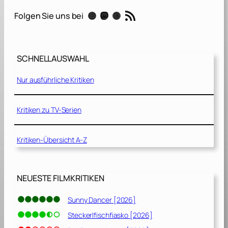
u
RSS-Feed
Instagram
Mastodon
Threads
Folgen Sie uns bei
a
k
e
SCHNELLAUSWAHL
–
D
Nur ausführliche Kritiken
a
s
g
Kritiken zu TV-Serien
r
o
Kritiken-Übersicht A-Z
ß
e
B
e
NEUESTE FILMKRITIKEN
b
e
Sunny Dancer [2026]
n
Steckerlfischfiasko [2026]
[