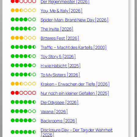
2
Der Regenmeister [2026]
0
You, Me & Italy [2026]
1
Spider-Man: Brand New Day [2026]
8
]
The Invite [2026]
Bitteres Fest [2026]
Traffic – Macht des Kartells [2000]
Toy Story 5 [2026]
H wie Habicht [2025]
To My Sisters [2026]
Kraken – Erwachen der Tiefe [2026]
Nur noch ein kleiner Gefallen [2025]
Die Odyssee [2026]
Vaiana [2026]
Backrooms [2026]
Disclosure Day – Der Tag der Wahrheit
[2026]