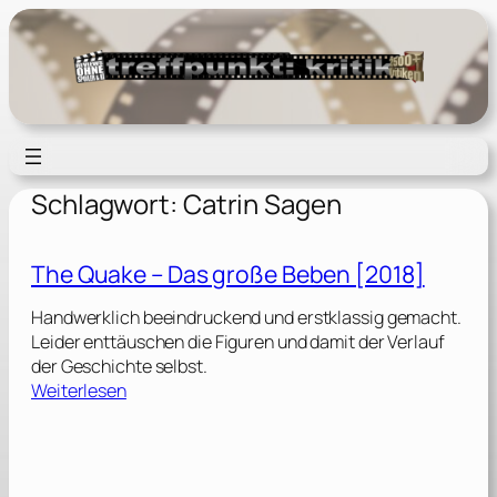
Zum
Inhalt
springen
Schlagwort:
Catrin Sagen
The Quake – Das große Beben [2018]
Handwerklich beeindruckend und erstklassig gemacht.
Leider enttäuschen die Figuren und damit der Verlauf
der Geschichte selbst.
:
Weiterlesen
T
h
e
Q