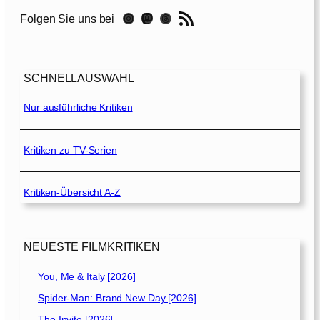
T
RSS-Feed
Instagram
Mastodon
Threads
Folgen Sie uns bei
r
u
c
k
SCHNELLAUSWAHL
[
2
Nur ausführliche Kritiken
0
2
1
Kritiken zu TV-Serien
]
Kritiken-Übersicht A-Z
NEUESTE FILMKRITIKEN
You, Me & Italy [2026]
Spider-Man: Brand New Day [2026]
The Invite [2026]