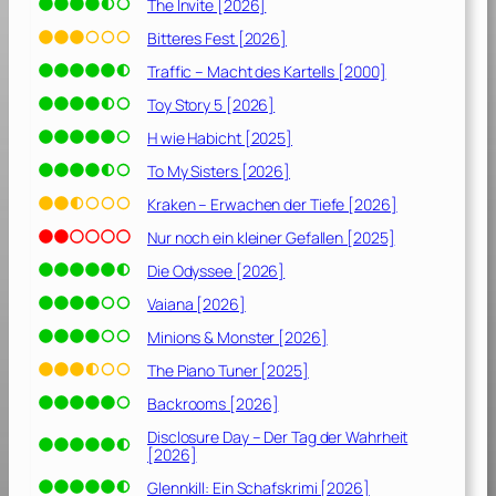
0
The Invite [2026]
2
Bitteres Fest [2026]
1
Traffic – Macht des Kartells [2000]
]
Toy Story 5 [2026]
H wie Habicht [2025]
To My Sisters [2026]
Kraken – Erwachen der Tiefe [2026]
Nur noch ein kleiner Gefallen [2025]
Die Odyssee [2026]
Vaiana [2026]
Minions & Monster [2026]
The Piano Tuner [2025]
Backrooms [2026]
Disclosure Day – Der Tag der Wahrheit
[2026]
Glennkill: Ein Schafskrimi [2026]