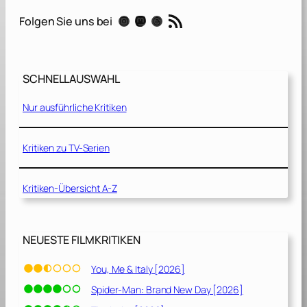
u
RSS-Feed
Instagram
Mastodon
Threads
Folgen Sie uns bei
n
d
d
e
SCHNELLAUSWAHL
r
l
Nur ausführliche Kritiken
e
t
z
Kritiken zu TV-Serien
t
e
Kritiken-Übersicht A-Z
D
r
a
c
NEUESTE FILMKRITIKEN
h
e
You, Me & Italy [2026]
[
Spider-Man: Brand New Day [2026]
2