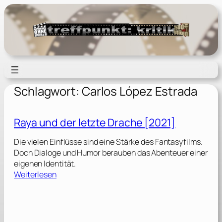
Zum
Inhalt
springen
Schlagwort:
Carlos López Estrada
Raya und der letzte Drache [2021]
Die vielen Einflüsse sind eine Stärke des Fantasyfilms.
Doch Dialoge und Humor berauben das Abenteuer einer
eigenen Identität.
:
Weiterlesen
R
a
y
a