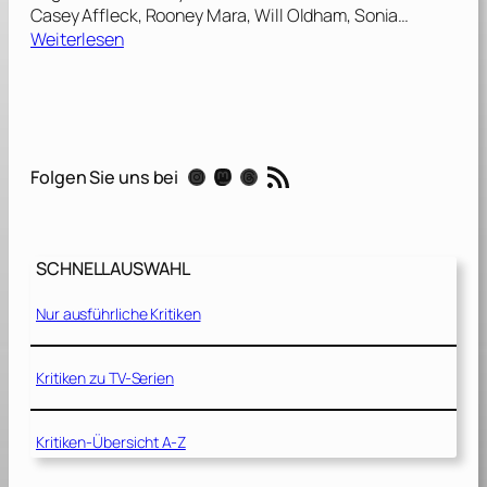
Casey Affleck, Rooney Mara, Will Oldham, Sonia…
:
Weiterlesen
A
G
h
o
s
RSS-Feed
Instagram
Mastodon
Threads
Folgen Sie uns bei
t
S
t
o
SCHNELLAUSWAHL
r
y
Nur ausführliche Kritiken
[
2
0
Kritiken zu TV-Serien
1
7
Kritiken-Übersicht A-Z
]