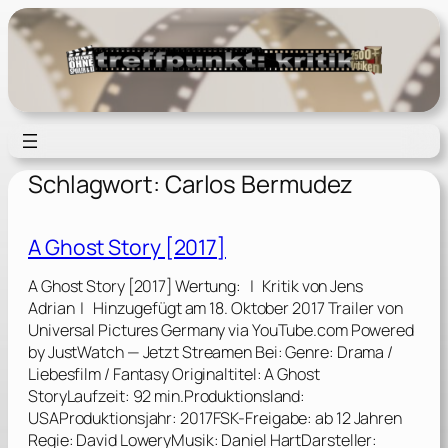
Zum
Inhalt
springen
Schlagwort:
Carlos Bermudez
A Ghost Story [2017]
A Ghost Story [2017] Wertung: | Kritik von Jens
Adrian | Hinzugefügt am 18. Oktober 2017 Trailer von
Universal Pictures Germany via YouTube.com Powered
by JustWatch — Jetzt Streamen Bei: Genre: Drama /
Liebesfilm / Fantasy Originaltitel: A Ghost
StoryLaufzeit: 92 min.Produktionsland:
USAProduktionsjahr: 2017FSK-Freigabe: ab 12 Jahren
Regie: David LoweryMusik: Daniel HartDarsteller: