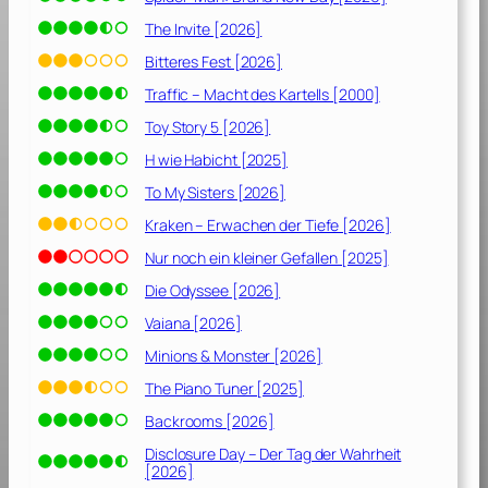
s
C
The Invite [2026]
u
Bitteres Fest [2026]
t
Traffic – Macht des Kartells [2000]
)
[
Toy Story 5 [2026]
1
H wie Habicht [2025]
9
To My Sisters [2026]
9
4
Kraken – Erwachen der Tiefe [2026]
]
Nur noch ein kleiner Gefallen [2025]
Die Odyssee [2026]
Vaiana [2026]
Minions & Monster [2026]
The Piano Tuner [2025]
Backrooms [2026]
Disclosure Day – Der Tag der Wahrheit
[2026]