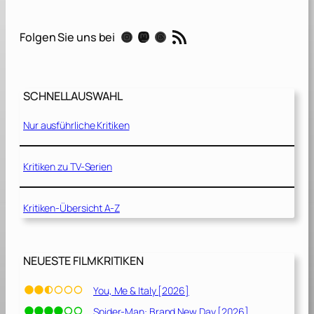
n
:
RSS-Feed
Instagram
Mastodon
Threads
Folgen Sie uns bei
D
e
r
P
SCHNELLAUSWAHL
r
o
Nur ausführliche Kritiken
f
i
(
Kritiken zu TV-Serien
D
i
Kritiken-Übersicht A-Z
r
e
c
t
NEUESTE FILMKRITIKEN
o
r
You, Me & Italy [2026]
’
Spider-Man: Brand New Day [2026]