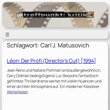
Zum
Inhalt
springen
Schlagwort:
Carl J. Matusovich
Léon: Der Profi (Director’s Cut) [1994]
Jean Reno und Natalie Portman sind außergewöhnlich,
Gary Oldman beängstigend. Luc Bessons fantastisch
gefilmtes Thrillerdrama wartet mit vielen Nuancen und
einer dichten Atmosphäre auf. Ein moderner Klassiker.
:
Weiterlesen
L
é
o