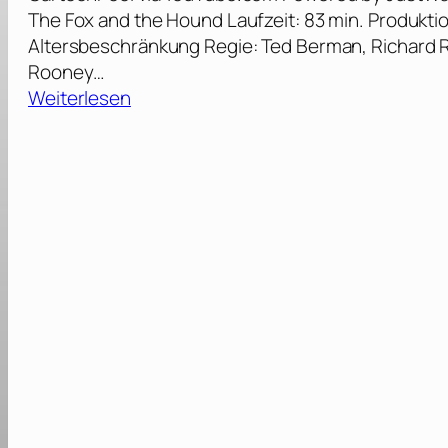
The Fox and the Hound Laufzeit: 83 min. Produkti
Altersbeschränkung Regie: Ted Berman, Richard R
Rooney…
:
Weiterlesen
C
a
p
u
n
d
C
a
p
p
e
r
[