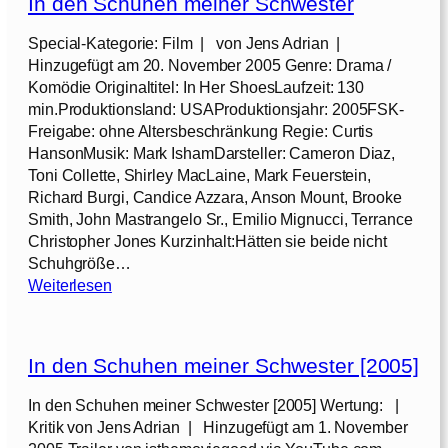
In den Schuhen meiner Schwester
S
c
Special-Kategorie: Film | von Jens Adrian |
h
Hinzugefügt am 20. November 2005 Genre: Drama /
w
Komödie Originaltitel: In Her ShoesLaufzeit: 130
e
min.Produktionsland: USAProduktionsjahr: 2005FSK-
i
Freigabe: ohne Altersbeschränkung Regie: Curtis
g
HansonMusik: Mark IshamDarsteller: Cameron Diaz,
e
Toni Collette, Shirley MacLaine, Mark Feuerstein,
n
Richard Burgi, Candice Azzara, Anson Mount, Brooke
d
Smith, John Mastrangelo Sr., Emilio Mignucci, Terrance
e
Christopher Jones Kurzinhalt:Hätten sie beide nicht
r
Schuhgröße…
L
:
Weiterlesen
ä
I
m
n
m
d
e
In den Schuhen meiner Schwester [2005]
e
r
n
In den Schuhen meiner Schwester [2005] Wertung: |
[
S
Kritik von Jens Adrian | Hinzugefügt am 1. November
1
c