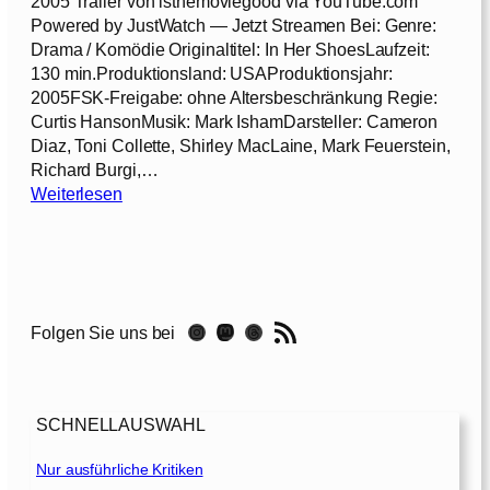
2005 Trailer von isthemoviegood via YouTube.com
9
h
Powered by JustWatch — Jetzt Streamen Bei: Genre:
9
u
Drama / Komödie Originaltitel: In Her ShoesLaufzeit:
1
h
130 min.Produktionsland: USAProduktionsjahr:
]
e
2005FSK-Freigabe: ohne Altersbeschränkung Regie:
n
Curtis HansonMusik: Mark IshamDarsteller: Cameron
m
Diaz, Toni Collette, Shirley MacLaine, Mark Feuerstein,
e
Richard Burgi,…
i
:
Weiterlesen
n
I
e
n
r
d
S
e
c
n
RSS-Feed
h
Instagram
Mastodon
Threads
Folgen Sie uns bei
S
w
c
e
h
s
u
t
SCHNELLAUSWAHL
h
e
e
Nur ausführliche Kritiken
r
n