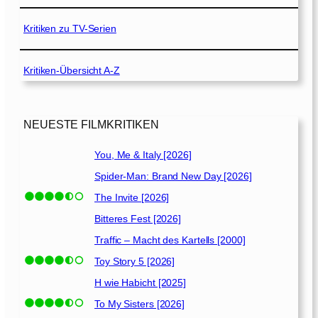
m
e
Kritiken zu TV-Serien
i
n
Kritiken-Übersicht A-Z
e
r
S
c
NEUESTE FILMKRITIKEN
h
w
You, Me & Italy [2026]
e
Spider-Man: Brand New Day [2026]
s
t
The Invite [2026]
e
Bitteres Fest [2026]
r
Traffic – Macht des Kartells [2000]
[
2
Toy Story 5 [2026]
0
H wie Habicht [2025]
0
To My Sisters [2026]
5