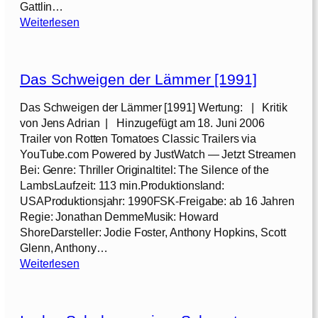
Gattlin…
:
Weiterlesen
L
a
b
Das Schweigen der Lämmer [1991]
o
r
Das Schweigen der Lämmer [1991] Wertung: | Kritik
D
von Jens Adrian | Hinzugefügt am 18. Juni 2006
a
Trailer von Rotten Tomatoes Classic Trailers via
y
YouTube.com Powered by JustWatch — Jetzt Streamen
[
Bei: Genre: Thriller Originaltitel: The Silence of the
2
LambsLaufzeit: 113 min.Produktionsland:
0
USAProduktionsjahr: 1990FSK-Freigabe: ab 16 Jahren
1
Regie: Jonathan DemmeMusik: Howard
3
ShoreDarsteller: Jodie Foster, Anthony Hopkins, Scott
]
Glenn, Anthony…
:
Weiterlesen
D
a
s