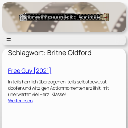
Zum
Inhalt
springen
Schlagwort:
Britne Oldford
Free Guy [2021]
In teils herrlich überzogenen, teils selbstbewusst
doofen und witzigen Actionmomenten erzählt, mit
unerwartet viel Herz. Klasse!
:
Weiterlesen
F
r
e
e