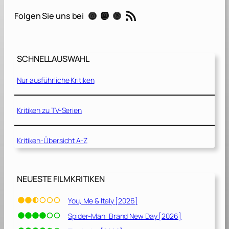
G
RSS-Feed
Instagram
Mastodon
Threads
Folgen Sie uns bei
u
y
[
2
SCHNELLAUSWAHL
0
2
Nur ausführliche Kritiken
1
]
Kritiken zu TV-Serien
Kritiken-Übersicht A-Z
NEUESTE FILMKRITIKEN
You, Me & Italy [2026]
Spider-Man: Brand New Day [2026]