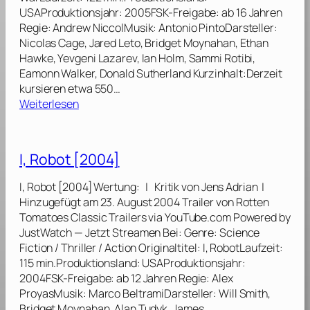
r
USAProduktionsjahr: 2005FSK-Freigabe: ab 16 Jahren
A
–
Regie: Andrew NiccolMusik: Antonio PintoDarsteller:
n
H
Nicolas Cage, Jared Leto, Bridget Moynahan, Ethan
g
ä
Hawke, Yevgeni Lazarev, Ian Holm, Sammi Rotibi,
e
n
Eamonn Walker, Donald Sutherland Kurzinhalt:Derzeit
l
d
kursieren etwa 550…
e
l
:
Weiterlesen
s
e
L
[
r
o
2
d
r
0
I, Robot [2004]
e
d
1
s
o
1
I, Robot [2004] Wertung: | Kritik von Jens Adrian |
T
f
]
Hinzugefügt am 23. August 2004 Trailer von Rotten
o
W
Tomatoes Classic Trailers via YouTube.com Powered by
d
a
JustWatch — Jetzt Streamen Bei: Genre: Science
e
r
Fiction / Thriller / Action Originaltitel: I, RobotLaufzeit:
s
–
115 min.Produktionsland: USAProduktionsjahr:
[
H
2004FSK-Freigabe: ab 12 Jahren Regie: Alex
2
ä
ProyasMusik: Marco BeltramiDarsteller: Will Smith,
0
n
Bridget Moynahan, Alan Tudyk, James…
0