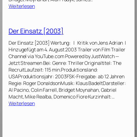
d
:
Weiterlesen
5
l
I
]
e
,
r
R
Der Einsatz [2003]
d
o
e
b
Der Einsatz [2003] Wertung: | Kritik von Jens Adrian |
s
o
Hinzugefügt am 4. August 2003 Trailer von Film Trailer
T
t
Channel via YouTube.com Powered by JustWatch —
o
[
Jetzt Streamen Bei: Genre: Thriller Originaltitel: The
d
2
RecruitLaufzeit: 115 min.Produktionsland:
e
0
USAProduktionsjahr: 2003FSK-Freigabe: ab 12 Jahren
s
0
Regie: Roger DonaldsonMusik: Klaus BadeltDarsteller:
4
Al Pacino, Colin Farrell, Bridget Moynahan, Gabriel
]
Macht, Mike Realba, Domenico Fiore Kurzinhalt:…
:
Weiterlesen
D
e
r
E
i