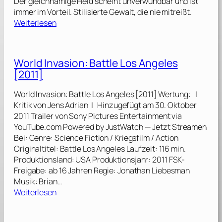
Der gleichnamige Held scheint unverwundbar und ist
i
immer im Vorteil. Stilisierte Gewalt, die nie mitreißt.
c
:
Weiterlesen
k
J
:
o
K
h
World Invasion: Battle Los Angeles
a
n
p
[2011]
W
i
i
t
World Invasion: Battle Los Angeles [2011] Wertung: |
c
e
Kritik von Jens Adrian | Hinzugefügt am 30. Oktober
k
l
2011 Trailer von Sony Pictures Entertainment via
[
2
YouTube.com Powered by JustWatch — Jetzt Streamen
2
[
Bei: Genre: Science Fiction / Kriegsfilm / Action
0
2
Originaltitel: Battle Los Angeles Laufzeit: 116 min.
1
0
Produktionsland: USA Produktionsjahr: 2011 FSK-
4
1
Freigabe: ab 16 Jahren Regie: Jonathan Liebesman
]
7
Musik: Brian…
:
]
Weiterlesen
W
o