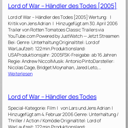
r
Lord of War – Händler des Todes [2005]
l
d
Lord of War – Händler des Todes [2005] Wertung: |
I
Kritik von Jens Adrian | Hinzugefügt am 30. April 2006
n
Trailer von Rotten Tomatoes Classic Trailers via
v
YouTube.com Powered by JustWatch — Jetzt Streamen
a
Bei: Genre: Unterhaltung Originaltitel: Lord of
s
WarLaufzeit: 122 min.Produktionsland:
i
USAProduktionsjahr: 2005FSK-Freigabe: ab 16 Jahren
o
Regie: Andrew NiccolMusik: Antonio PintoDarsteller:
n
Nicolas Cage, Bridget Moynahan, Jared Leto,…
:
:
Weiterlesen
B
L
a
o
t
r
Lord of War – Händler des Todes
t
d
l
o
Special-Kategorie: Film | von Lars und Jens Adrian |
e
f
Hinzugefügt am 4. Februar 2006 Genre: Unterhaltung /
L
W
Thriller / Action / Komödie Originaltitel: Lord of
o
a
WarLaufzeit: 122 min.Produktionsland:
s