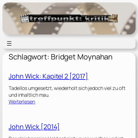
Zum
Inhalt
springen
Schlagwort:
Bridget Moynahan
John Wick: Kapitel 2 [2017]
Tadellos umgesetzt, wiederholt sich jedoch viel zu oft
und inhaltlich mau.
:
Weiterlesen
J
o
h
John Wick [2014]
n
W