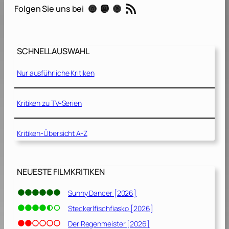
RSS-Feed
Instagram
Mastodon
Threads
Folgen Sie uns bei
n
s
a
t
SCHNELLAUSWAHL
z
[
Nur ausführliche Kritiken
2
0
0
Kritiken zu TV-Serien
3
]
Kritiken-Übersicht A-Z
NEUESTE FILMKRITIKEN
Sunny Dancer [2026]
Steckerlfischfiasko [2026]
Der Regenmeister [2026]