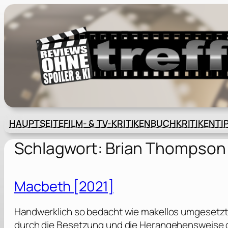
Zum
Inhalt
springen
HAUPTSEITE
FILM- & TV-KRITIKEN
BUCHKRITIKEN
TI
Schlagwort:
Brian Thompson
Macbeth [2021]
Handwerklich so bedacht wie makellos umgesetzt
durch die Besetzung und die Herangehensweise 