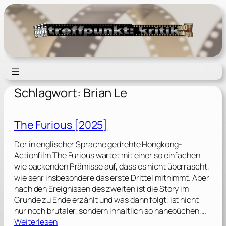
Zum
Inhalt
springen
Schlagwort:
Brian Le
The Furious [2025]
Der in englischer Sprache gedrehte Hongkong-
Actionfilm The Furious wartet mit einer so einfachen
wie packenden Prämisse auf, dass es nicht überrascht,
wie sehr insbesondere das erste Drittel mitnimmt. Aber
nach den Ereignissen des zweiten ist die Story im
Grunde zu Ende erzählt und was dann folgt, ist nicht
nur noch brutaler, sondern inhaltlich so hanebüchen,…
:
Weiterlesen