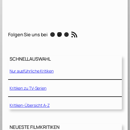
T
h
e
F
u
RSS-Feed
Instagram
Mastodon
Threads
Folgen Sie uns bei
r
i
o
u
SCHNELLAUSWAHL
s
[
Nur ausführliche Kritiken
2
0
2
Kritiken zu TV-Serien
5
]
Kritiken-Übersicht A-Z
NEUESTE FILMKRITIKEN