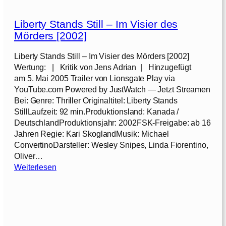
Liberty Stands Still – Im Visier des
Mörders [2002]
Liberty Stands Still – Im Visier des Mörders [2002]
Wertung: | Kritik von Jens Adrian | Hinzugefügt
am 5. Mai 2005 Trailer von Lionsgate Play via
YouTube.com Powered by JustWatch — Jetzt Streamen
Bei: Genre: Thriller Originaltitel: Liberty Stands
StillLaufzeit: 92 min.Produktionsland: Kanada /
DeutschlandProduktionsjahr: 2002FSK-Freigabe: ab 16
Jahren Regie: Kari SkoglandMusik: Michael
ConvertinoDarsteller: Wesley Snipes, Linda Fiorentino,
Oliver…
:
Weiterlesen
L
i
b
e
r