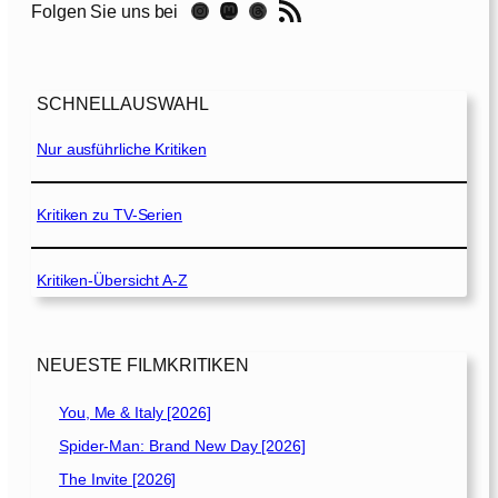
RSS-Feed
Instagram
Mastodon
Threads
Folgen Sie uns bei
t
y
S
t
SCHNELLAUSWAHL
a
n
Nur ausführliche Kritiken
d
s
S
Kritiken zu TV-Serien
t
i
Kritiken-Übersicht A-Z
l
l
–
I
NEUESTE FILMKRITIKEN
m
V
You, Me & Italy [2026]
i
Spider-Man: Brand New Day [2026]
s
i
The Invite [2026]