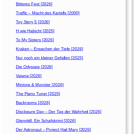
e
Bitteres Fest [2026]
r
Traffic – Macht des Kartells [2000]
d
e
Toy Story 5 [2026]
s
H wie Habicht [2025]
M
To My Sisters [2026]
ö
r
Kraken – Erwachen der Tiefe [2026]
d
Nur noch ein kleiner Gefallen [2025]
e
Die Odyssee [2026]
r
s
Vaiana [2026]
[
Minions & Monster [2026]
2
0
The Piano Tuner [2025]
0
Backrooms [2026]
2
Disclosure Day – Der Tag der Wahrheit [2026]
]
Glennkill: Ein Schafskrimi [2026]
Der Astronaut – Project Hail Mary [2026]