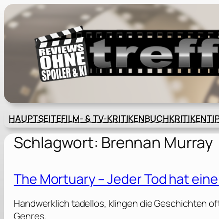
Zum
Inhalt
springen
HAUPTSEITE
FILM- & TV-KRITIKEN
BUCHKRITIKEN
TI
Schlagwort:
Brennan Murray
The Mortuary – Jeder Tod hat ein
Handwerklich tadellos, klingen die Geschichten oft 
Genres.