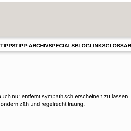
BLOG
GLOSSA
N
TIPPS
TIPP-ARCHIV
SPECIALS
LINKS
 auch nur entfernt sympathisch erscheinen zu lassen.
ondern zäh und regelrecht traurig.