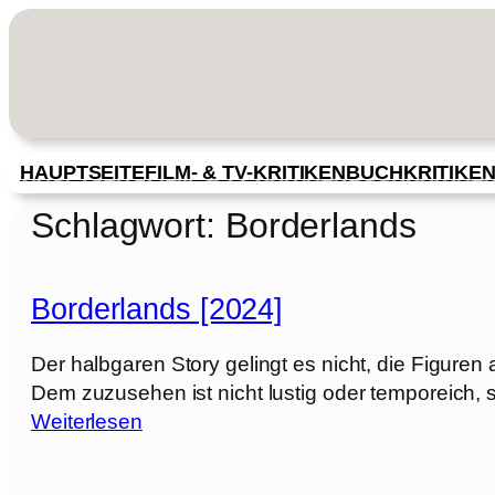
Zum
Inhalt
springen
HAUPTSEITE
FILM- & TV-KRITIKEN
BUCHKRITIKE
Schlagwort:
Borderlands
Borderlands [2024]
Der halbgaren Story gelingt es nicht, die Figuren
Dem zuzusehen ist nicht lustig oder temporeich, s
:
Weiterlesen
B
o