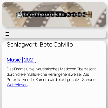
Zum
Inhalt
springen
Schlagwort:
Beto Calvillo
Music [2021]
Das Drama um ein autistisches Mädchen überrascht
durch die einfallsreiche Herangehensweise. Das
Potential vor der Kamera wird nicht genutzt. Schade.
:
Weiterlesen
M
u
s
i