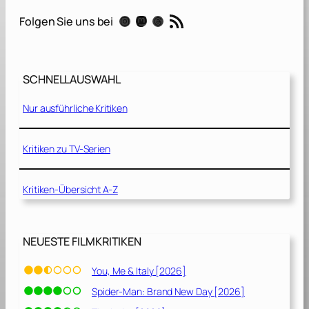
c
RSS-Feed
Instagram
Mastodon
Threads
Folgen Sie uns bei
[
2
0
2
SCHNELLAUSWAHL
1
]
Nur ausführliche Kritiken
Kritiken zu TV-Serien
Kritiken-Übersicht A-Z
NEUESTE FILMKRITIKEN
You, Me & Italy [2026]
Spider-Man: Brand New Day [2026]