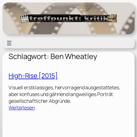
Zum
Inhalt
springen
Schlagwort:
Ben Wheatley
High-Rise [2015]
Visuell erstklassiges, hervorragend ausgestattetes,
aber konfuses und gähnend langweiliges Porträt
gesellschaftlicher Abgründe.
:
Weiterlesen
H
i
g
h