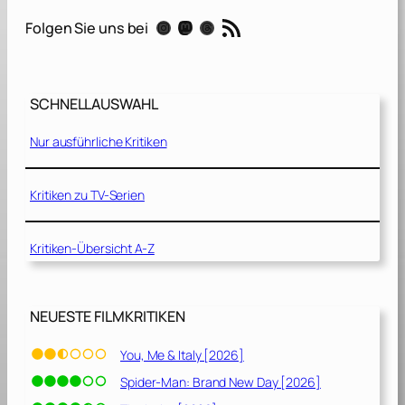
-
RSS-Feed
Instagram
Mastodon
Threads
Folgen Sie uns bei
R
i
s
e
SCHNELLAUSWAHL
[
2
Nur ausführliche Kritiken
0
1
5
Kritiken zu TV-Serien
]
Kritiken-Übersicht A-Z
NEUESTE FILMKRITIKEN
You, Me & Italy [2026]
Spider-Man: Brand New Day [2026]