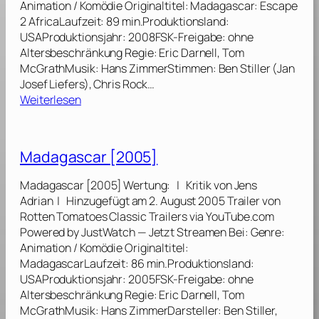
Animation / Komödie Originaltitel: Madagascar: Escape
E
a
2 AfricaLaufzeit: 89 min.Produktionsland:
u
n
USAProduktionsjahr: 2008FSK-Freigabe: ohne
r
g
Altersbeschränkung Regie: Eric Darnell, Tom
o
s
McGrathMusik: Hans ZimmerStimmen: Ben Stiller (Jan
p
t
Josef Liefers), Chris Rock…
a
e
:
Weiterlesen
[
r
M
2
[
a
0
2
d
1
Madagascar [2005]
0
a
2
1
g
]
Madagascar [2005] Wertung: | Kritik von Jens
1
a
Adrian | Hinzugefügt am 2. August 2005 Trailer von
]
s
Rotten Tomatoes Classic Trailers via YouTube.com
c
Powered by JustWatch — Jetzt Streamen Bei: Genre:
a
Animation / Komödie Originaltitel:
r
MadagascarLaufzeit: 86 min.Produktionsland:
2
USAProduktionsjahr: 2005FSK-Freigabe: ohne
[
Altersbeschränkung Regie: Eric Darnell, Tom
2
McGrathMusik: Hans ZimmerDarsteller: Ben Stiller,
0