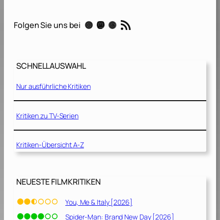
n
e
RSS-Feed
Instagram
Mastodon
Threads
Folgen Sie uns bei
B
r
a
u
SCHNELLAUSWAHL
t
,
Nur ausführliche Kritiken
i
h
r
Kritiken zu TV-Serien
V
a
Kritiken-Übersicht A-Z
t
e
r
u
NEUESTE FILMKRITIKEN
n
d
You, Me & Italy [2026]
I
Spider-Man: Brand New Day [2026]