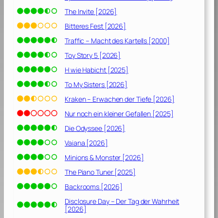
c
h
The Invite [2026]
[
Bitteres Fest [2026]
2
Traffic – Macht des Kartells [2000]
0
0
Toy Story 5 [2026]
0
H wie Habicht [2025]
]
To My Sisters [2026]
Kraken – Erwachen der Tiefe [2026]
Nur noch ein kleiner Gefallen [2025]
Die Odyssee [2026]
Vaiana [2026]
Minions & Monster [2026]
The Piano Tuner [2025]
Backrooms [2026]
Disclosure Day – Der Tag der Wahrheit
[2026]