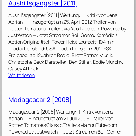
9
Aushilfsgangster [2011]
a
8
g
7
Aushilfsgangster [2011] Wertung: | Kritik von Jens
a
]
Adrian | Hinzugefügt am 25. April 2012 Trailer von
s
Rotten Tomatoes Trailers via YouTube.com Powered by
c
JustWatch — Jetzt Streamen Bei: Genre: Komödie /
a
Action Originaltitel: Tower Heist Laufzeit: 104 min.
r
Produktionsland: USA Produktionsjahr: 2011 FSK-
3
Freigabe: ab 12 Jahren Regie: Brett Ratner Musik:
:
Christophe Beck Darsteller: Ben Stiller, Eddie Murphy,
F
Casey Affleck,…
l
:
Weiterlesen
u
A
c
u
h
s
Madagascar 2 [2008]
t
h
d
i
Madagascar 2 [2008] Wertung: | Kritik von Jens
u
l
Adrian | Hinzugefügt am 21. Juli 2009 Trailer von
r
f
Rotten Tomatoes Classic Trailers via YouTube.com
c
s
Powered by JustWatch — Jetzt Streamen Bei: Genre:
h
g