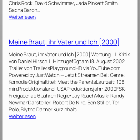
Chris Rock, David Schwimmer, Jada Pinkett Smith,
0
Sacha Baron…
8
:
Weiterlesen
]
M
a
d
Meine Braut, ihr Vater und Ich [2000]
a
g
Meine Braut, ihr Vater und Ich [2000] Wertung: | Kritik
a
von Daniel Hirsch | Hinzugefügt am 18. August 2002
s
Trailer von TrailersPlaygroundHD via YouTube.com
c
Powered by JustWatch — Jetzt Streamen Bei: Genre:
a
Komödie Originaltitel: Meet the ParentsLaufzeit: 108
r
min.Produktionsland: USAProduktionsjahr: 2000FSK-
[
Freigabe: ab 6 Jahren Regie: Jay RoachMusik: Randy
2
NewmanDarsteller: Robert De Niro, Ben Stiller, Teri
0
Polo, Blythe Danner Kurzinhalt:…
0
:
Weiterlesen
5
M
]
e
i