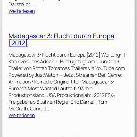
Darsteller:…
:
Weiterlesen
D
a
s
Madagascar 3: Flucht durch Europa
R
[2012]
e
i
Madagascar 3: Flucht durch Europa [2012] Wertung: |
c
Kritik von Jens Adrian | Hinzugefügt am 1. Juni 2013
h
Trailer von Rotten Tomatoes Trailers via YouTube.com
d
Powered by JustWatch — Jetzt Streamen Bei: Genre:
e
Animation / Komödie Originaltitel: Madagascar 3:
r
Europe’s Most Wanted Laufzeit: 93 min.
S
Produktionsland: USA Produktionsjahr: 2012 FSK-
o
Freigabe: ab 6 Jahren Regie: Eric Darnell, Tom
n
McGrath, Conrad…
n
:
Weiterlesen
e
M
[
a
1
d