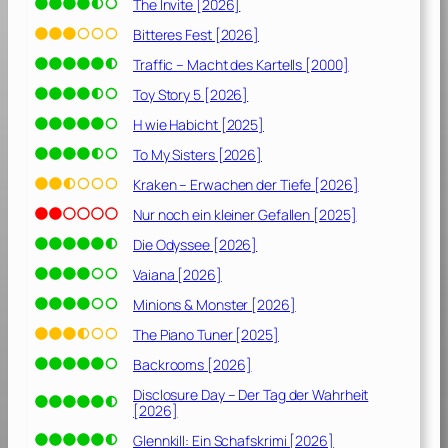
2
The Invite [2026]
0
Bitteres Fest [2026]
2
Traffic – Macht des Kartells [2000]
0
]
Toy Story 5 [2026]
H wie Habicht [2025]
To My Sisters [2026]
Kraken – Erwachen der Tiefe [2026]
Nur noch ein kleiner Gefallen [2025]
Die Odyssee [2026]
Vaiana [2026]
Minions & Monster [2026]
The Piano Tuner [2025]
Backrooms [2026]
Disclosure Day – Der Tag der Wahrheit
[2026]
Glennkill: Ein Schafskrimi [2026]