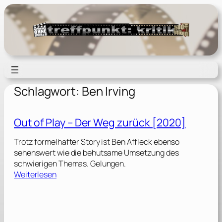
Zum
Inhalt
springen
Schlagwort:
Ben Irving
Out of Play – Der Weg zurück [2020]
Trotz formelhafter Story ist Ben Affleck ebenso
sehenswert wie die behutsame Umsetzung des
schwierigen Themas. Gelungen.
:
Weiterlesen
O
u
t
o