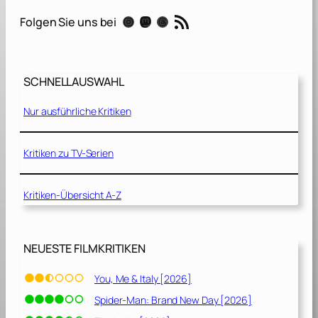
f
RSS-Feed
Instagram
Mastodon
Threads
Folgen Sie uns bei
P
l
a
y
SCHNELLAUSWAHL
–
Nur ausführliche Kritiken
D
e
r
Kritiken zu TV-Serien
W
e
Kritiken-Übersicht A-Z
g
z
u
r
NEUESTE FILMKRITIKEN
ü
c
You, Me & Italy [2026]
k
Spider-Man: Brand New Day [2026]
[