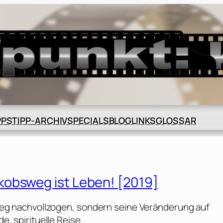
BLOG
GLOSSAR
PPS
TIPP-ARCHIV
SPECIALS
LINKS
kobsweg ist Leben! [2019]
gerweg nachvollzogen, sondern seine Veränderung auf
de, spirituelle Reise.