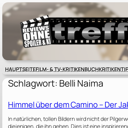
Zum
Inhalt
springen
HAUPTSEITE
FILM- & TV-KRITIKEN
BUCHKRITIKEN
TI
Schlagwort:
Belli Naima
Himmel über dem Camino – Der Ja
In natürlichen, tollen Bildern wird nicht der Pil
diejenigen, die ihn gehen. Dies ist eine inspirieren