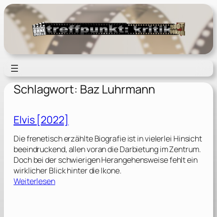
Zum
Inhalt
springen
Schlagwort:
Baz Luhrmann
Elvis [2022]
Die frenetisch erzählte Biografie ist in vielerlei Hinsicht
beeindruckend, allen voran die Darbietung im Zentrum.
Doch bei der schwierigen Herangehensweise fehlt ein
wirklicher Blick hinter die Ikone.
:
Weiterlesen
E
l
v