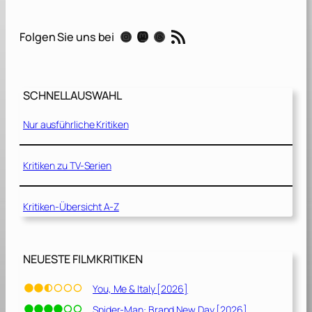
i
s
RSS-Feed
Instagram
Mastodon
Threads
Folgen Sie uns bei
[
2
0
2
SCHNELLAUSWAHL
2
]
Nur ausführliche Kritiken
Kritiken zu TV-Serien
Kritiken-Übersicht A-Z
NEUESTE FILMKRITIKEN
You, Me & Italy [2026]
Spider-Man: Brand New Day [2026]