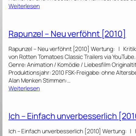
:
Weiterlesen
D
i
e
Rapunzel – Neu verföhnt [2010]
B
i
Rapunzel – Neu verföhnt [2010] Wertung: | Kritik
e
von Rotten Tomatoes Classic Trailers via YouTub
n
Genre: Animation / Komödie / Liebesfilm Originalti
e
Produktionsjahr: 2010 FSK-Freigabe: ohne Alters
M
Alan Menken Stimmen:…
a
:
Weiterlesen
j
R
a
a
p
Ich – Einfach unverbesserlich [201
–
u
D
n
Ich – Einfach unverbesserlich [2010] Wertung: | 
a
z