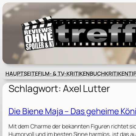
Zum
Inhalt
springen
HAUPTSEITE
FILM- & TV-KRITIKEN
BUCHKRITIKEN
TI
Schlagwort:
Axel Lutter
Die Biene Maja – Das geheime Köni
Mit dem Charme der bekannten Figuren richtet si
Humorvoll und im besten Sinne harmlos, ist das 