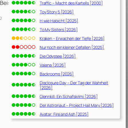
Bei:
Traffic – Macht des Kartells [2000]
Toy Story 5 [2026]
:
H wie Habicht [2025]
To My Sisters [2026]
Kraken – Erwachen der Tiefe [2026]
Nur noch ein kleiner Gefallen [2025]
Die Odyssee [2026]
Vaiana [2026]
Backrooms [2026]
Disclosure Day – Der Tag der Wahrheit
[2026]
Glennkill: Ein Schafskrimi [2026]
Der Astronaut – Project Hail Mary [2026]
Avatar: Fire and Ash [2025]