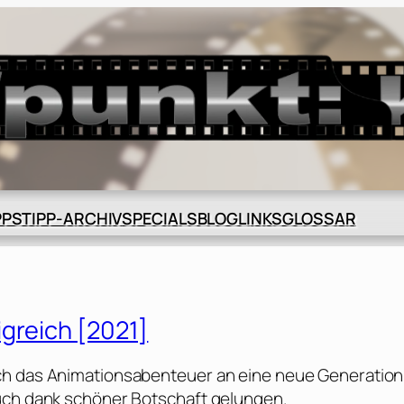
BLOG
GLOSSAR
PPS
TIPP-ARCHIV
SPECIALS
LINKS
greich [2021]
ch das Animationsabenteuer an eine neue Generation
auch dank schöner Botschaft gelungen.