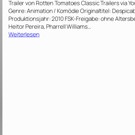
Trailer von Rotten Tomatoes Classic Trailers via
s
e
Genre: Animation / Komödie Originaltitel: Despica
g
l
Produktionsjahr: 2010 FSK-Freigabe: ohne Altersb
e
–
Heitor Pereira, Pharrell Williams…
h
N
:
Weiterlesen
e
e
I
i
u
c
m
v
h
e
e
–
K
r
E
ö
f
i
n
ö
n
i
h
f
g
n
a
r
t
c
e
[
h
i
2
u
c
0