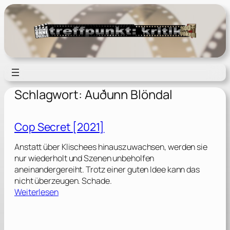
Zum
Inhalt
springen
Schlagwort:
Auðunn Blöndal
Cop Secret [2021]
Anstatt über Klischees hinauszuwachsen, werden sie
nur wiederholt und Szenen unbeholfen
aneinandergereiht. Trotz einer guten Idee kann das
nicht überzeugen. Schade.
:
Weiterlesen
C
o
p