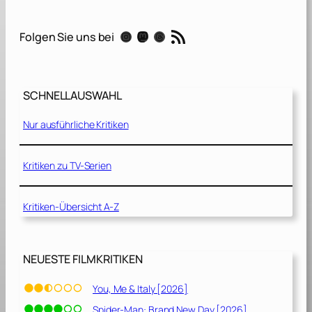
S
e
RSS-Feed
Instagram
Mastodon
Threads
Folgen Sie uns bei
c
r
e
t
SCHNELLAUSWAHL
[
2
Nur ausführliche Kritiken
0
2
1
Kritiken zu TV-Serien
]
Kritiken-Übersicht A-Z
NEUESTE FILMKRITIKEN
You, Me & Italy [2026]
Spider-Man: Brand New Day [2026]