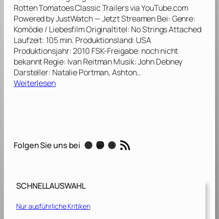
i
s
Rotten Tomatoes Classic Trailers via YouTube.com
e
d
Powered by JustWatch — Jetzt Streamen Bei: Genre:
E
u
Komödie / Liebesfilm Originaltitel: No Strings Attached
r
r
Laufzeit: 105 min. Produktionsland: USA
f
c
Produktionsjahr: 2010 FSK-Freigabe: noch nicht
o
h
bekannt Regie: Ivan Reitman Musik: John Debney
l
A
Darsteller: Natalie Portman, Ashton…
g
:
m
Weiterlesen
s
F
e
s
r
r
t
e
i
o
u
k
r
n
a
RSS-Feed
y
Instagram
Mastodon
Threads
Folgen Sie uns bei
d
[
v
s
2
o
c
0
n
h
1
S
SCHNELLAUSWAHL
a
7
t
f
]
e
Nur ausführliche Kritiken
t
v