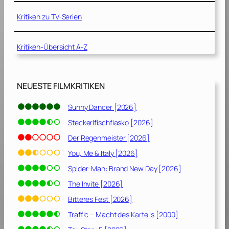
P
e
l
Kritiken zu TV-Serien
J
u
o
s
b
Kritiken-Übersicht A-Z
[
s
2
[
0
2
1
NEUESTE FILMKRITIKEN
0
1
1
]
Sunny Dancer [2026]
3
]
Steckerlfischfiasko [2026]
Der Regenmeister [2026]
You, Me & Italy [2026]
Spider-Man: Brand New Day [2026]
The Invite [2026]
Bitteres Fest [2026]
Traffic – Macht des Kartells [2000]