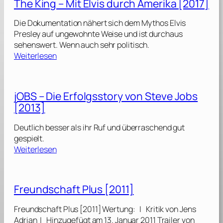
The King – Mit Elvis durch Amerika [2017]
h
e
Die Dokumentation nähert sich dem Mythos Elvis
a
Presley auf ungewohnte Weise und ist durchaus
u
sehenswert. Wenn auch sehr politisch.
f
:
Weiterlesen
t
T
e
h
x
e
jOBS – Die Erfolgsstory von Steve Jobs
a
K
n
[2013]
i
i
n
s
Deutlich besser als ihr Ruf und überraschend gut
g
c
gespielt.
–
:
h
Weiterlesen
M
j
[
i
O
2
t
B
0
E
Freundschaft Plus [2011]
S
2
l
–
2
v
Freundschaft Plus [2011] Wertung: | Kritik von Jens
D
]
i
Adrian | Hinzugefügt am 13. Januar 2011 Trailer von