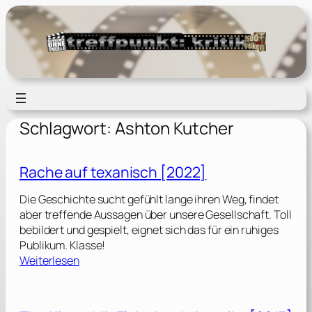
Zum
Inhalt
springen
Schlagwort:
Ashton Kutcher
Rache auf texanisch [2022]
Die Geschichte sucht gefühlt lange ihren Weg, findet
aber treffende Aussagen über unsere Gesellschaft. Toll
bebildert und gespielt, eignet sich das für ein ruhiges
Publikum. Klasse!
:
Weiterlesen
R
a
c