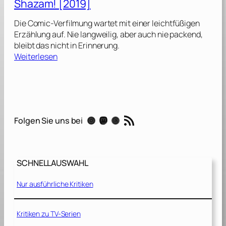
Shazam! [2019]
z
a
Die Comic-Verfilmung wartet mit einer leichtfüßigen
m
Erzählung auf. Nie langweilig, aber auch nie packend,
!
bleibt das nicht in Erinnerung.
F
:
Weiterlesen
u
S
r
h
y
a
o
z
f
a
RSS-Feed
t
Instagram
Mastodon
Threads
Folgen Sie uns bei
m
h
!
e
[
G
2
o
SCHNELLAUSWAHL
0
d
1
s
Nur ausführliche Kritiken
9
[
]
2
Kritiken zu TV-Serien
0