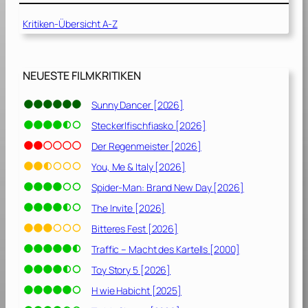
2
3
Kritiken-Übersicht A-Z
]
NEUESTE FILMKRITIKEN
Sunny Dancer [2026]
Steckerlfischfiasko [2026]
Der Regenmeister [2026]
You, Me & Italy [2026]
Spider-Man: Brand New Day [2026]
The Invite [2026]
Bitteres Fest [2026]
Traffic – Macht des Kartells [2000]
Toy Story 5 [2026]
H wie Habicht [2025]