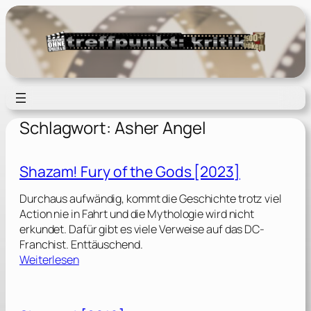
Zum
Inhalt
springen
Schlagwort:
Asher Angel
Shazam! Fury of the Gods [2023]
Durchaus aufwändig, kommt die Geschichte trotz viel
Action nie in Fahrt und die Mythologie wird nicht
erkundet. Dafür gibt es viele Verweise auf das DC-
Franchist. Enttäuschend.
:
Weiterlesen
S
h
a