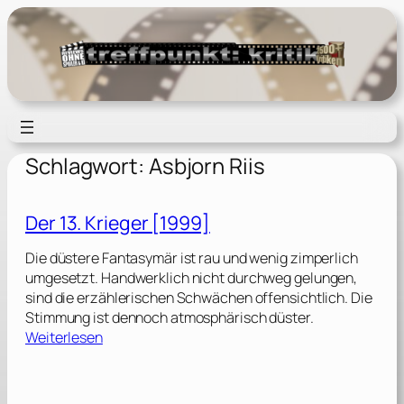
Zum
Inhalt
springen
Schlagwort:
Asbjorn Riis
Der 13. Krieger [1999]
Die düstere Fantasymär ist rau und wenig zimperlich
umgesetzt. Handwerklich nicht durchweg gelungen,
sind die erzählerischen Schwächen offensichtlich. Die
Stimmung ist dennoch atmosphärisch düster.
:
Weiterlesen
D
e
r