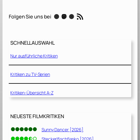
1
3
RSS-Feed
Instagram
Mastodon
Threads
Folgen Sie uns bei
.
K
r
SCHNELLAUSWAHL
i
e
Nur ausführliche Kritiken
g
e
r
Kritiken zu TV-Serien
[
1
Kritiken-Übersicht A-Z
9
9
9
]
NEUESTE FILMKRITIKEN
Sunny Dancer [2026]
Steckerlfischfiasko [2026]