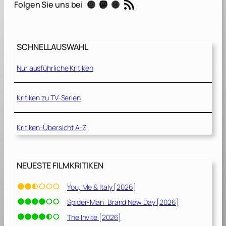
RSS-Feed
Instagram
Mastodon
Threads
Folgen Sie uns bei
y
a
n
:
SCHNELLAUSWAHL
S
t
Nur ausführliche Kritiken
a
f
f
Kritiken zu TV-Serien
e
l
Kritiken-Übersicht A-Z
1
[
2
NEUESTE FILMKRITIKEN
0
1
You, Me & Italy [2026]
8
Spider-Man: Brand New Day [2026]
]
The Invite [2026]