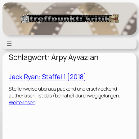
Zum
Inhalt
springen
Schlagwort:
Arpy Ayvazian
Jack Ryan: Staffel 1 [2018]
Stellenweise überaus packend und erschreckend
authentisch, ist das (beinahe) durchweg gelungen.
:
Weiterlesen
J
a
c
k
R