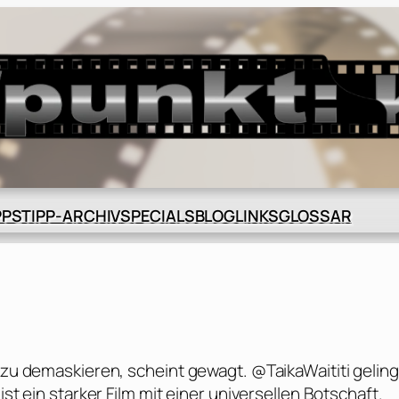
BLOG
GLOSSAR
PPS
TIPP-ARCHIV
SPECIALS
LINKS
e zu demaskieren, scheint gewagt. @TaikaWaititi geling
ist ein starker Film mit einer universellen Botschaft.