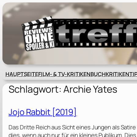
Zum
Inhalt
springen
HAUPTSEITE
FILM- & TV-KRITIKEN
BUCHKRITIKEN
TI
Schlagwort:
Archie Yates
Jojo Rabbit [2019]
Das Dritte Reich aus Sicht eines Jungen als Satir
dies, wenn auch nur für ein kleines Publikum. Dies 