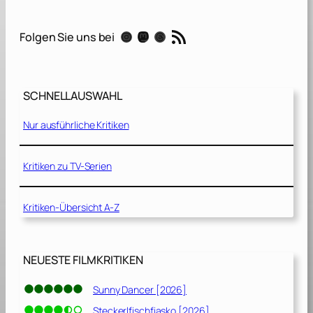
[
2
RSS-Feed
Instagram
Mastodon
Threads
Folgen Sie uns bei
0
2
2
]
SCHNELLAUSWAHL
Nur ausführliche Kritiken
Kritiken zu TV-Serien
Kritiken-Übersicht A-Z
NEUESTE FILMKRITIKEN
Sunny Dancer [2026]
Steckerlfischfiasko [2026]