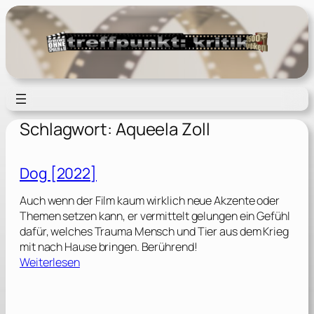
Zum
Inhalt
springen
Schlagwort:
Aqueela Zoll
Dog [2022]
Auch wenn der Film kaum wirklich neue Akzente oder
Themen setzen kann, er vermittelt gelungen ein Gefühl
dafür, welches Trauma Mensch und Tier aus dem Krieg
mit nach Hause bringen. Berührend!
:
Weiterlesen
D
o
g