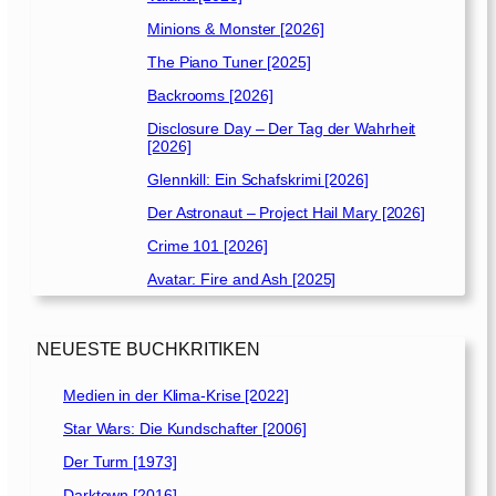
2
Minions & Monster [2026]
0
]
The Piano Tuner [2025]
Backrooms [2026]
Disclosure Day – Der Tag der Wahrheit
[2026]
Glennkill: Ein Schafskrimi [2026]
Der Astronaut – Project Hail Mary [2026]
Crime 101 [2026]
Avatar: Fire and Ash [2025]
NEUESTE BUCHKRITIKEN
Medien in der Klima-Krise [2022]
Star Wars: Die Kundschafter [2006]
Der Turm [1973]
Darktown [2016]