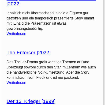
r
[2022]
a
u
n
[
Inhaltlich nicht überraschend, sind die Figuren gut
a
2
getroffen und die temporeich präsentierte Story nimmt
J
0
mit. Einzig die Präsentation ist etwas
o
2
gewöhnungsbedürftig.
n
4
:
Weiterlesen
e
]
D
s
e
u
r
n
The Enforcer [2022]
g
d
e
d
Das Thriller-Drama greift wichtige Themen auf und
s
a
überzeugt sowohl durch den Star im Zentrum wie auch
t
s
die handwerkliche Noir-Umsetzung. Aber die Story
i
R
kommt kaum vom Fleck und ist nie packend.
e
:
a
Weiterlesen
f
T
d
e
h
d
l
e
e
t
Der 13. Krieger [1999]
E
s