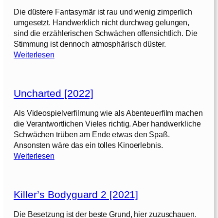
e
n
S
Die düstere Fantasymär ist rau und wenig zimperlich
K
f
c
umgesetzt. Handwerklich nicht durchweg gelungen,
a
o
h
sind die erzählerischen Schwächen offensichtlich. Die
t
r
i
Stimmung ist dennoch atmosphärisch düster.
e
c
c
:
Weiterlesen
r
e
k
D
:
r
s
e
D
[
a
r
e
2
Uncharted [2022]
l
1
r
0
s
3
l
Als Videospielverfilmung wie als Abenteuerfilm machen
2
[
.
e
die Verantwortlichen Vieles richtig. Aber handwerkliche
2
2
t
Schwächen trüben am Ende etwas den Spaß.
]
0
K
z
Ansonsten wäre das ein tolles Kinoerlebnis.
2
r
t
:
Weiterlesen
3
i
e
U
]
e
W
n
g
u
c
e
Killer’s Bodyguard 2 [2021]
n
h
r
s
a
Die Besetzung ist der beste Grund, hier zuzuschauen.
[
c