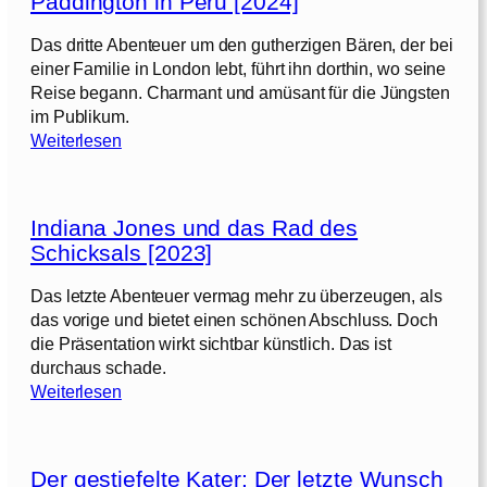
Paddington in Peru [2024]
y
g
Das dritte Abenteuer um den gutherzigen Bären, der bei
i
einer Familie in London lebt, führt ihn dorthin, wo seine
r
Reise begann. Charmant und amüsant für die Jüngsten
l
im Publikum.
[
:
Weiterlesen
2
P
0
a
2
d
4
Indiana Jones und das Rad des
d
]
Schicksals [2023]
i
n
Das letzte Abenteuer vermag mehr zu überzeugen, als
g
das vorige und bietet einen schönen Abschluss. Doch
t
die Präsentation wirkt sichtbar künstlich. Das ist
o
durchaus schade.
n
:
Weiterlesen
i
I
n
n
P
d
e
Der gestiefelte Kater: Der letzte Wunsch
i