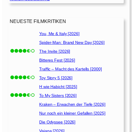
s
e
d
NEUESTE FILMKRITIKEN
e
s
You, Me & Italy [2026]
D
Spider-Man: Brand New Day [2026]
r
.
The Invite [2026]
Bitteres Fest [2026]
D
Traffic – Macht des Kartells [2000]
o
l
Toy Story 5 [2026]
i
H wie Habicht [2025]
t
To My Sisters [2026]
t
l
Kraken – Erwachen der Tiefe [2026]
e
Nur noch ein kleiner Gefallen [2025]
[
2
Die Odyssee [2026]
0
Vaiana [2026]