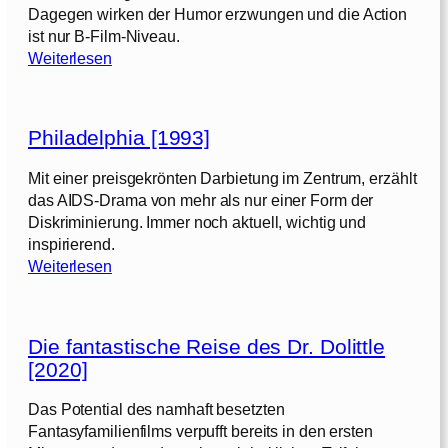
r
Dagegen wirken der Humor erzwungen und die Action
1
h
t
ist nur B-Film-Niveau.
9
[
e
:
Weiterlesen
9
2
d
K
9
0
[
i
]
2
2
l
2
0
Philadelphia [1993]
l
]
2
e
Mit einer preisgekrönten Darbietung im Zentrum, erzählt
2
r
das AIDS-Drama von mehr als nur einer Form der
]
’
Diskriminierung. Immer noch aktuell, wichtig und
s
inspirierend.
B
:
Weiterlesen
o
P
d
h
y
i
g
Die fantastische Reise des Dr. Dolittle
l
u
[2020]
a
a
d
r
Das Potential des namhaft besetzten
e
d
Fantasyfamilienfilms verpufft bereits in den ersten
l