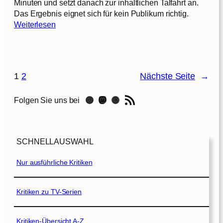
Minuten und setzt danach zur inhaltlichen Talfahrt an.
p
2
Das Ergebnis eignet sich für kein Publikum richtig.
h
:
[
Weiterlesen
i
D
2
a
i
0
[
e
2
1
f
1
9
1
2
Nächste Seite
→
a
]
9
n
3
RSS-Feed
Instagram
Mastodon
Threads
Folgen Sie uns bei
t
]
a
s
t
SCHNELLAUSWAHL
i
s
Nur ausführliche Kritiken
c
h
e
Kritiken zu TV-Serien
R
e
i
Kritiken-Übersicht A-Z