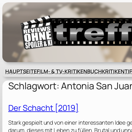
Zum
Inhalt
springen
HAUPTSEITE
FILM- & TV-KRITIKEN
BUCHKRITIKEN
TI
Schlagwort:
Antonia San Jua
Der Schacht [2019]
Stark gespielt und von einer interessanten Idee g
darum, dieses mit Leben zu füllen. Brutal und un