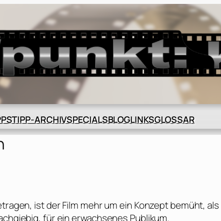
BLOG
GLOSSAR
PPS
TIPP-ARCHIV
SPECIALS
LINKS
n
etragen, ist der Film mehr um ein Konzept bemüht, als
nachgiebig, für ein erwachsenes Publikum.