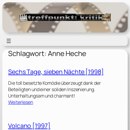
Zum
Inhalt
springen
Schlagwort:
Anne Heche
Sechs Tage, sieben Nächte [1998]
Die toll besetzte Komödie überzeugt dank der
Beteiligten und einer soliden Inszenierung.
Unterhaltungsam und charmant!
:
Weiterlesen
S
e
c
Volcano [1997]
h