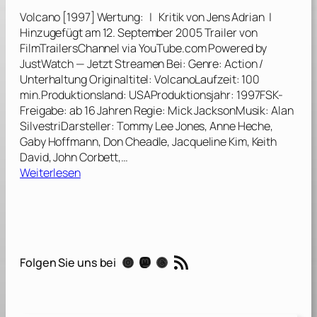
s
Volcano [1997] Wertung: | Kritik von Jens Adrian |
T
Hinzugefügt am 12. September 2005 Trailer von
a
FilmTrailersChannel via YouTube.com Powered by
g
JustWatch — Jetzt Streamen Bei: Genre: Action /
e
Unterhaltung Originaltitel: VolcanoLaufzeit: 100
,
min.Produktionsland: USAProduktionsjahr: 1997FSK-
s
Freigabe: ab 16 Jahren Regie: Mick JacksonMusik: Alan
i
SilvestriDarsteller: Tommy Lee Jones, Anne Heche,
e
Gaby Hoffmann, Don Cheadle, Jacqueline Kim, Keith
b
David, John Corbett,…
e
:
Weiterlesen
n
V
N
o
ä
l
c
c
h
a
RSS-Feed
t
Instagram
Mastodon
Threads
Folgen Sie uns bei
n
e
o
[
[
1
1