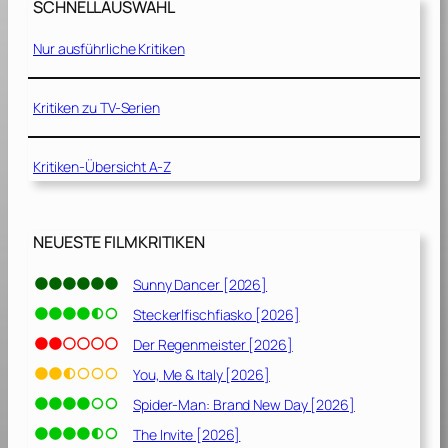
9
SCHNELLAUSWAHL
9
9
9
8
Nur ausführliche Kritiken
7
]
]
Kritiken zu TV-Serien
Kritiken-Übersicht A-Z
NEUESTE FILMKRITIKEN
Sunny Dancer [2026]
Steckerlfischfiasko [2026]
Der Regenmeister [2026]
You, Me & Italy [2026]
Spider-Man: Brand New Day [2026]
The Invite [2026]