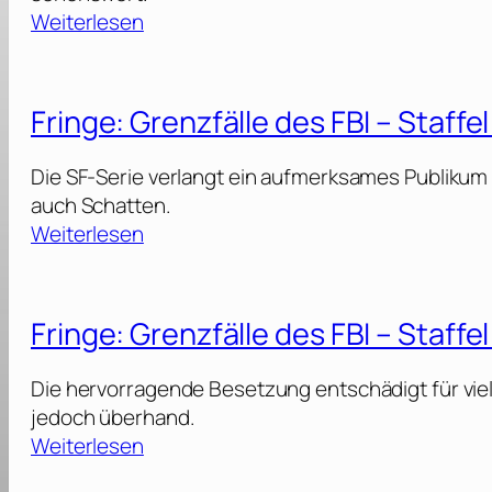
:
Weiterlesen
F
r
i
Fringe: Grenzfälle des FBI – Staffel
n
g
Die SF-Serie verlangt ein aufmerksames Publikum u
e
auch Schatten.
:
:
Weiterlesen
G
F
r
r
e
i
Fringe: Grenzfälle des FBI – Staffel
n
n
z
g
Die hervorragende Besetzung entschädigt für vie
f
e
jedoch überhand.
ä
:
:
Weiterlesen
l
G
F
l
r