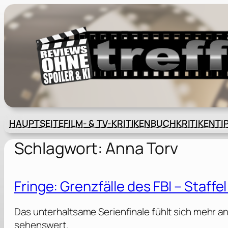
Zum
Inhalt
springen
HAUPTSEITE
FILM- & TV-KRITIKEN
BUCHKRITIKEN
TI
Schlagwort:
Anna Torv
Fringe: Grenzfälle des FBI – Staffel
Das unterhaltsame Serienfinale fühlt sich mehr an 
sehenswert.