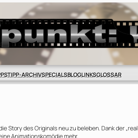
BLOG
GLOSSAR
PPS
TIPP-ARCHIV
SPECIALS
LINKS
ie Story des Originals neu zu beleben. Dank der „rea
 keine Animationskomödie mehr.