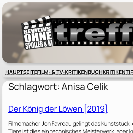
Zum
Inhalt
springen
HAUPTSEITE
FILM- & TV-KRITIKEN
BUCHKRITIKEN
TI
Schlagwort:
Anisa Celik
Der König der Löwen [2019]
Filmemacher Jon Favreau gelingt das Kunststück, d
Tiere ist dies ein technisches Meisterwerk, aber