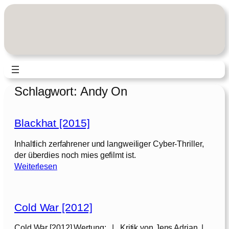
Zum
Inhalt
springen
Schlagwort:
Andy On
Blackhat [2015]
Inhaltlich zerfahrener und langweiliger Cyber-Thriller,
der überdies noch mies gefilmt ist.
:
Weiterlesen
B
l
a
Cold War [2012]
c
k
Cold War [2012] Wertung: | Kritik von Jens Adrian |