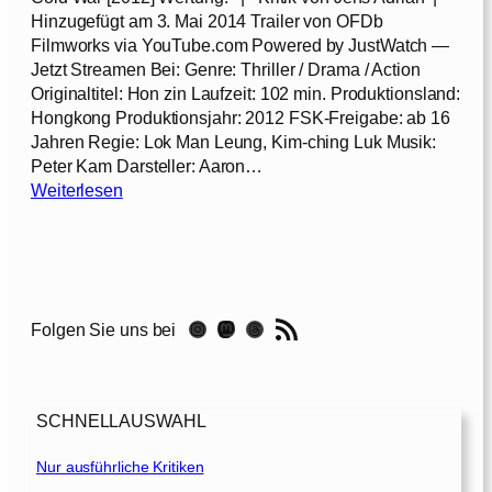
h
Hinzugefügt am 3. Mai 2014 Trailer von OFDb
a
Filmworks via YouTube.com Powered by JustWatch —
t
Jetzt Streamen Bei: Genre: Thriller / Drama / Action
[
Originaltitel: Hon zin Laufzeit: 102 min. Produktionsland:
2
Hongkong Produktionsjahr: 2012 FSK-Freigabe: ab 16
0
Jahren Regie: Lok Man Leung, Kim-ching Luk Musik:
1
Peter Kam Darsteller: Aaron…
5
:
Weiterlesen
]
C
o
l
d
W
RSS-Feed
Instagram
Mastodon
Threads
Folgen Sie uns bei
a
r
[
2
SCHNELLAUSWAHL
0
1
Nur ausführliche Kritiken
2